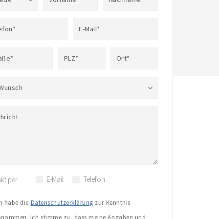
efon*
E-Mail*
aße*
PLZ*
Ort*
 Wunsch
hricht
E-Mail
Telefon
kt per
ch habe die
Datenschutzerklärung
zur Kenntnis
enommen. Ich stimme zu, dass meine Angaben und