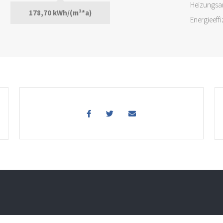
Heizungsa
178,70 kWh/(m²*a)
Energieeff