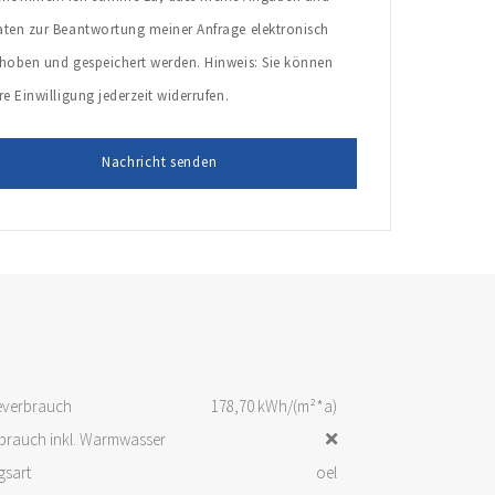
aten zur Beantwortung meiner Anfrage elektronisch
rhoben und gespeichert werden. Hinweis: Sie können
re Einwilligung jederzeit widerrufen.
everbrauch
178,70 kWh/(m²*a)
brauch inkl. Warmwasser
gsart
oel