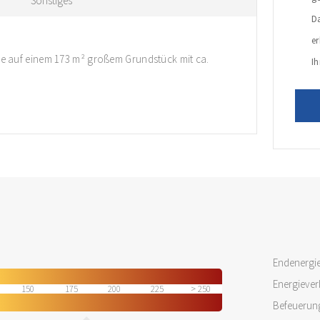
Sonstiges
D
e
 auf einem 173 m² großem Grundstück mit ca.
Ih
Endenergi
Energiever
150
175
200
225
250
Befeuerun