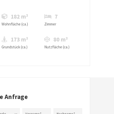
182 m²
7
Wohnfläche (ca.)
Zimmer
173 m²
80 m²
Grundstück (ca.)
Nutzfläche (ca.)
re Anfrage
rede
Vorname*
Nachname*