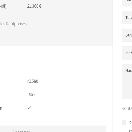
oll)
21.360 €
Tel
 des Kaufpreises
Str
Ihr
Nac
K1580
1959
ig
Konta
I
g