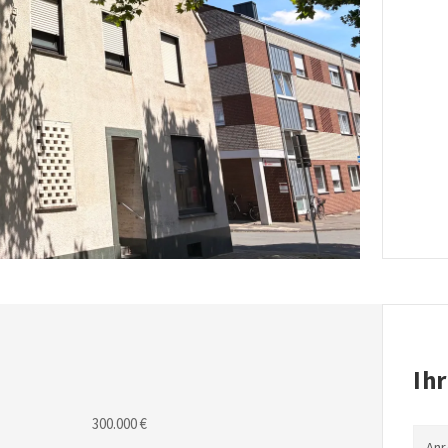
Ih
300.000 €
An