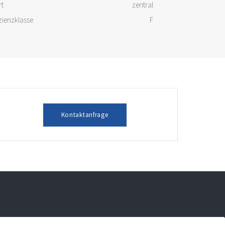
rt
zentral
izienzklasse
F
Kontaktanfrage