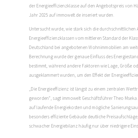
der Energieeffizienzklasse auf den Angebotspreis von 
Jahr 2025 auf immowelt.de inseriert wurden.
Untersucht wurde, wie stark sich die durchschnittlichen
Energieeffizienzklassen vom mittleren Standard der Klass
Deutschland bei angebotenen Wohnimmobilien am weitest
Berechnung wurde der genaue Einfluss des Energiestan
bestimmt, während andere Faktoren wie Lage, Größe od
ausgeklammert wurden, um den Effekt der Energieeffizie
„Die Energieeffizienz ist längst zu einem zentralen Wert
geworden“, sagt immowelt Geschäftsführer Theo Mseka. „
auf laufende Energiekosten und mögliche Sanierungsau
besonders effiziente Gebäude deutliche Preisaufschläge
schwacher Energiebilanz häufig nur über niedrigere Eins