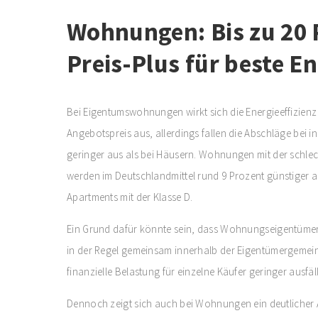
Wohnungen: Bis zu 20 
Preis-Plus für beste E
Bei Eigentumswohnungen wirkt sich die Energieeffizienz 
Angebotspreis aus, allerdings fallen die Abschläge bei i
geringer aus als bei Häusern. Wohnungen mit der schlec
werden im Deutschlandmittel rund 9 Prozent günstiger 
Apartments mit der Klasse D.
Ein Grund dafür könnte sein, dass Wohnungseigentümer
in der Regel gemeinsam innerhalb der Eigentümergemei
finanzielle Belastung für einzelne Käufer geringer ausfäll
Dennoch zeigt sich auch bei Wohnungen ein deutlicher A