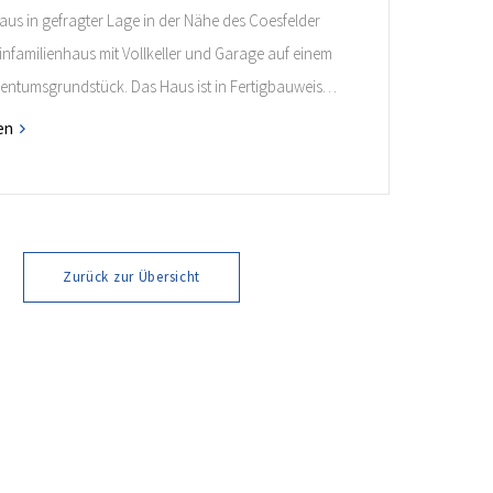
aus in gefragter Lage in der Nähe des Coesfelder
infamilienhaus mit Vollkeller und Garage auf einem
entumsgrundstück. Das Haus ist in Fertigbauweise
ist ideal für alle Interessenten, die in dieser gefragten
en
hm leben möchten! Weitere Informationen finden
é.
Zurück zur Übersicht