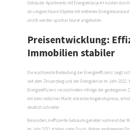
Gebäude: Apartments mit Energieklasse A+ kosten durch
als vergleichbare Objekte mit mittlerem Energiestanda
und B werden spürbar teurer angeboten.
Preisentwicklung: Effi
Immobilien stabiler
Die wachsende Bedeutung der Energieeffizienz zeigt sic
seit dem Zinsanstieg und der Energiekrise im Jahr 2022
Energieeffizienz verzeichneten infolge der gestiegene
mit dem restlichen Markt sinkende Angebotspreise, erho
deutlich schneller.
Besonders ineffiziente Gebäude gerieten während der 
im Jahr 2022 stärker unter Druck. Neben gestiegenen Fi