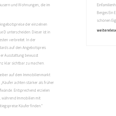
Häusern und Wohnungen, die im
Einfamilienh
Berges Ein E
schönen Eig
 Angebotspreise der einzelnen
erstellt und 
weitereles
e D unterscheiden. Dieser ist in
Lage angene
en verbreitet. In der
Sie im Expos
dards auf den Angebotspreis
er Ausstattung bewusst
nz klar sichtbar zu machen.
treiber auf dem Immobilienmarkt
Käufer achten stärker als früher
fwände. Entsprechend erzielen
, während Immobilien mit
tiegspreise Käufer finden.“