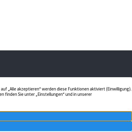
 48653 Coesfeld
Verkaufen
Aktuelles
Bewerten
Kontakt
Impressum
Verwalten
Datenschutz
Unternehmen
n