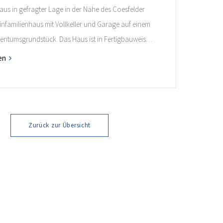
aus in gefragter Lage in der Nähe des Coesfelder
infamilienhaus mit Vollkeller und Garage auf einem
entumsgrundstück. Das Haus ist in Fertigbauweise
ist ideal für alle Interessenten, die in dieser gefragten
en
hm leben möchten! Weitere Informationen finden
é.
Zurück zur Übersicht