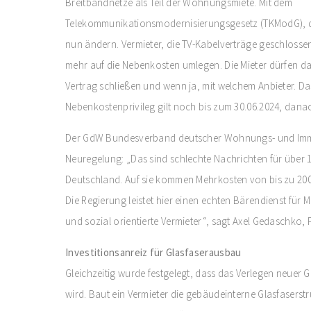
Breitbandnetze als Teil der Wohnungsmiete. Mit dem
Telekommunikationsmodernisierungsgesetz (TKModG), de
nun ändern. Vermieter, die TV-Kabelverträge geschlosse
mehr auf die Nebenkosten umlegen. Die Mieter dürfen da
Vertrag schließen und wenn ja, mit welchem Anbieter. D
Nebenkostenprivileg gilt noch bis zum 30.06.2024, danac
Der GdW Bundesverband deutscher Wohnungs- und Immob
Neuregelung: „Das sind schlechte Nachrichten für über 1
Deutschland. Auf sie kommen Mehrkosten von bis zu 200 
Die Regierung leistet hier einen echten Bärendienst für
und sozial orientierte Vermieter“, sagt Axel Gedaschko,
Investitionsanreiz für Glasfaserausbau
Gleichzeitig wurde festgelegt, dass das Verlegen neuer 
wird. Baut ein Vermieter die gebäudeinterne Glasfaserstr