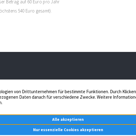
eser Betrag auf 60 Euro pro Jahr
höchstens 540 Euro gesamt).
iessing Immobilien, Ihr Immobilienmakler in
Schüppenstr. 12,
oesfeld seit über 25 Jahren. Unsere Erfahrung
+49 2541 982290
ür den erfolgreichen Verkauf Ihrer Immobilien im
+49 2541 982299
reis Coesfeld, Kreis Borken und Umgebung.
Nachricht sende