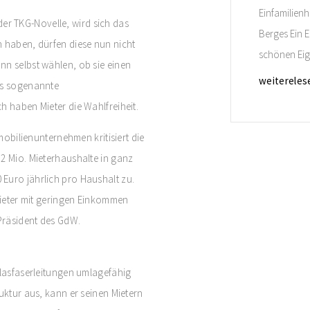
Einfamilienh
r TKG-Novelle, wird sich das
Berges Ein E
n haben, dürfen diese nun nicht
schönen Eig
nn selbst wählen, ob sie einen
erstellt und 
weitereles
as sogenannte
Lage angene
h haben Mieter die Wahlfreiheit.
Sie im Expos
ilienunternehmen kritisiert die
2 Mio. Mieterhaushalte in ganz
Euro jährlich pro Haushalt zu.
 Mieter mit geringen Einkommen
 Präsident des GdW.
Glasfaserleitungen umlagefähig
uktur aus, kann er seinen Mietern