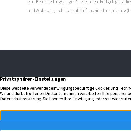
ein „Bereitstellungsentgelt“ berechnen. Festgelegt ist di
und Wohnung, befristet auf fünf, maximal neun Jahre (
N
C
f
K