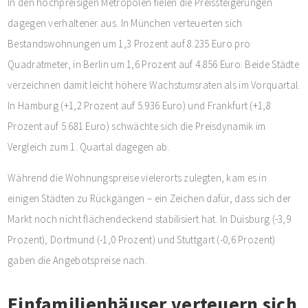
In den hochpreisigen Metropolen fielen die Preissteigerungen
dagegen verhaltener aus. In München verteuerten sich
Bestandswohnungen um 1,3 Prozent auf 8.235 Euro pro
Quadratmeter, in Berlin um 1,6 Prozent auf 4.856 Euro. Beide Städte
verzeichnen damit leicht höhere Wachstumsraten als im Vorquartal.
In Hamburg (+1,2 Prozent auf 5.936 Euro) und Frankfurt (+1,8
Prozent auf 5.681 Euro) schwächte sich die Preisdynamik im
Vergleich zum 1. Quartal dagegen ab.
Während die Wohnungspreise vielerorts zulegten, kam es in
einigen Städten zu Rückgängen – ein Zeichen dafür, dass sich der
Markt noch nicht flächendeckend stabilisiert hat. In Duisburg (-3,9
Prozent), Dortmund (-1,0 Prozent) und Stuttgart (-0,6 Prozent)
gaben die Angebotspreise nach.
Einfamilienhäuser verteuern sich