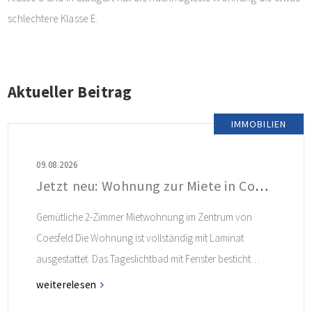
schlechtere Klasse E.
Aktueller Beitrag
IMMOBILIEN
09.08.2026
Jetzt neu: Wohnung zur Miete in Coesfeld
Gemütliche 2-Zimmer Mietwohnung im Zentrum von
Coesfeld Die Wohnung ist vollständig mit Laminat
ausgestattet. Das Tageslichtbad mit Fenster besticht
durch seinen charmanten Retro-Look. Ein
weiterelesen
Einbauschrank im Flur bietet zusätzlichen Stauraum.