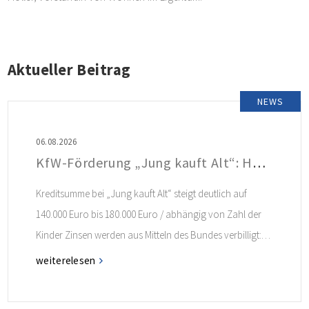
Aktueller Beitrag
NEWS
06.08.2026
KfW-Förderung „Jung kauft Alt“: Höhere Kredite ab August 2026
Kreditsumme bei „Jung kauft Alt“ steigt deutlich auf
140.000 Euro bis 180.000 Euro / abhängig von Zahl der
Kinder Zinsen werden aus Mitteln des Bundes verbilligt:
Heutiger Zins bei 0,53 Prozent effektiv bei 35 Jahren
weiterelesen
Laufzeit und 10 Jahren Zinsbindung Antragstellende
verpflichten sich zu energetischer Sanierung binnen 54