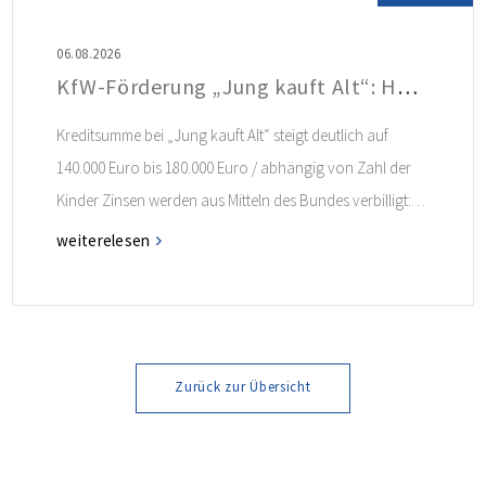
06.08.2026
KfW-Förderung „Jung kauft Alt“: Höhere Kredite ab August 2026
Kreditsumme bei „Jung kauft Alt“ steigt deutlich auf
140.000 Euro bis 180.000 Euro / abhängig von Zahl der
Kinder Zinsen werden aus Mitteln des Bundes verbilligt:
Heutiger Zins bei 0,53 Prozent effektiv bei 35 Jahren
weiterelesen
Laufzeit und 10 Jahren Zinsbindung Antragstellende
verpflichten sich zu energetischer Sanierung binnen 54
Monaten nach Förderzusage / Sanierung in
Einzelmaßnahmen […]
Zurück zur Übersicht