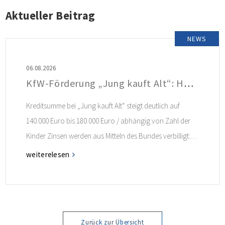
Aktueller Beitrag
NEWS
06.08.2026
KfW-Förderung „Jung kauft Alt“: Höhere Kredite ab August 2026
Kreditsumme bei „Jung kauft Alt“ steigt deutlich auf
140.000 Euro bis 180.000 Euro / abhängig von Zahl der
Kinder Zinsen werden aus Mitteln des Bundes verbilligt:
Heutiger Zins bei 0,53 Prozent effektiv bei 35 Jahren
weiterelesen
Laufzeit und 10 Jahren Zinsbindung Antragstellende
verpflichten sich zu energetischer Sanierung binnen 54
Monaten nach Förderzusage / Sanierung in
Einzelmaßnahmen […]
Zurück zur Übersicht