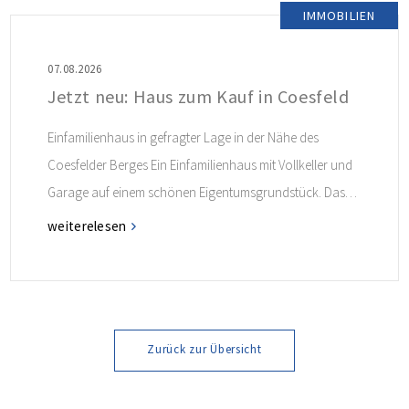
IMMOBILIEN
07.08.2026
Jetzt neu: Haus zum Kauf in Coesfeld
Einfamilienhaus in gefragter Lage in der Nähe des
Coesfelder Berges Ein Einfamilienhaus mit Vollkeller und
Garage auf einem schönen Eigentumsgrundstück. Das
Haus ist in Fertigbauweise erstellt und ist ideal für alle
weiterelesen
Interessenten, die in dieser gefragten Lage angenehm
leben möchten! Weitere Informationen finden Sie im
Exposé.
Zurück zur Übersicht