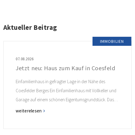
Aktueller Beitrag
IMMOBILIEN
07.08.2026
Jetzt neu: Haus zum Kauf in Coesfeld
Einfamilienhaus in gefragter Lage in der Nähe des
Coesfelder Berges Ein Einfamilienhaus mit Vollkeller und
Garage auf einem schönen Eigentumsgrundstück. Das
Haus ist in Fertigbauweise erstellt und ist ideal für alle
weiterelesen
Interessenten, die in dieser gefragten Lage angenehm
leben möchten! Weitere Informationen finden Sie im