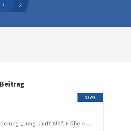
cht
 Beitrag
NEWS
KfW-Förderung „Jung kauft Alt“: Höhere Kredite ab August 2026