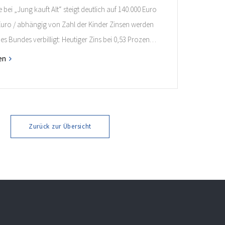
bei „Jung kauft Alt“ steigt deutlich auf 140.000 Euro
 Euro / abhängig von Zahl der Kinder Zinsen werden
des Bundes verbilligt: Heutiger Zins bei 0,53 Prozent
 35 Jahren Laufzeit und 10 Jahren Zinsbindung
en
nde verpflichten sich zu energetischer Sanierung
onaten nach Förderzusage / Sanierung in
ahmen […]
Zurück zur Übersicht