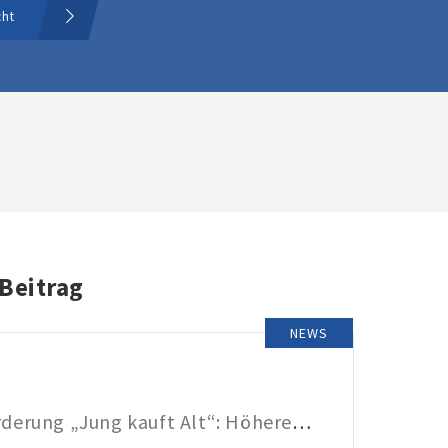
cht
 Beitrag
NEWS
KfW-Förderung „Jung kauft Alt“: Höhere Kredite ab August 2026