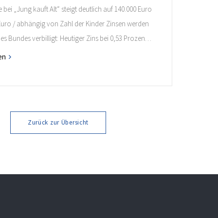
bei „Jung kauft Alt“ steigt deutlich auf 140.000 Euro
 Euro / abhängig von Zahl der Kinder Zinsen werden
des Bundes verbilligt: Heutiger Zins bei 0,53 Prozent
 35 Jahren Laufzeit und 10 Jahren Zinsbindung
en
nde verpflichten sich zu energetischer Sanierung
onaten nach Förderzusage / Sanierung in
ahmen […]
Zurück zur Übersicht