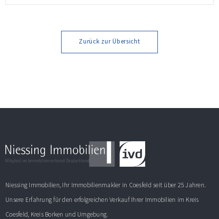
leben möchten! Weitere Informationen finden Sie im
Exposé.
Zurück zur Übersicht
Niessing Immobilien, Ihr Immobilienmakler in Coesfeld seit über 25 Jahren.
Unsere Erfahrung für den erfolgreichen Verkauf Ihrer Immobilien im Kreis
Coesfeld, Kreis Borken und Umgebung.