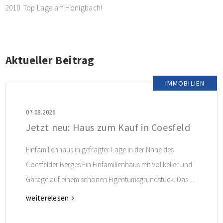
2010. Top Lage am Honigbach!
Aktueller Beitrag
IMMOBILIEN
07.08.2026
Jetzt neu: Haus zum Kauf in Coesfeld
Einfamilienhaus in gefragter Lage in der Nähe des
Coesfelder Berges Ein Einfamilienhaus mit Vollkeller und
Garage auf einem schönen Eigentumsgrundstück. Das
Haus ist in Fertigbauweise erstellt und ist ideal für alle
weiterelesen
Interessenten, die in dieser gefragten Lage angenehm