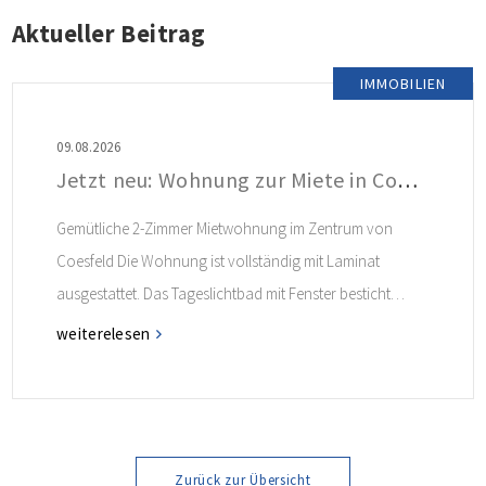
Aktueller Beitrag
IMMOBILIEN
09.08.2026
Jetzt neu: Wohnung zur Miete in Coesfeld
Gemütliche 2-Zimmer Mietwohnung im Zentrum von
Coesfeld Die Wohnung ist vollständig mit Laminat
ausgestattet. Das Tageslichtbad mit Fenster besticht
durch seinen charmanten Retro-Look. Ein
weiterelesen
Einbauschrank im Flur bietet zusätzlichen Stauraum.
Weitere Informationen finden Sie im Exposé.
Zurück zur Übersicht