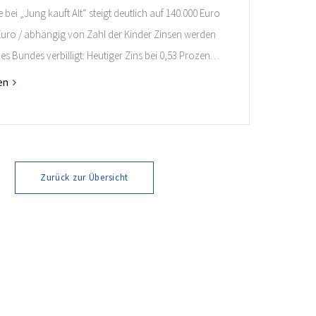
bei „Jung kauft Alt“ steigt deutlich auf 140.000 Euro
 Euro / abhängig von Zahl der Kinder Zinsen werden
des Bundes verbilligt: Heutiger Zins bei 0,53 Prozent
 35 Jahren Laufzeit und 10 Jahren Zinsbindung
en
nde verpflichten sich zu energetischer Sanierung
onaten nach Förderzusage / Sanierung in
ahmen […]
Zurück zur Übersicht