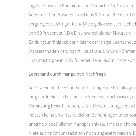
lagen, erlässt die Kommune dem Vermieter 25 Prozent de
Adenauer. Der Präsident von Haus & Grund Rheinland Wes
vergangenes Jahr gar keine Miete geflossen sein, steht 
von 50 Prozent zu“. Die Ein unverschuldeter Mietausfall
Zahlungsunfähigkeit der Mieter oder langer Leerstand, 
Wasserschäden verursacht. Laut Haus & Grund könnten v
Flutkatastrophe in NRW für einen Teilerlass in Frage ko
Leerstand durch mangelnde Nachfrage
Auch wenn der Leerstand durch mangelnde Nachfrage entst
möglich. In diesem Fall müssen Vermieter nachweisen, da
Vermietung bemüht haben, z. B. alle Vermietungsversuche 
müssen keine unwirtschaftlichen Bemühungen unterno
unterhalb des üblichen Marktpreisniveaus muss nicht ver
Miete auch nicht unrealistisch hoch angesetzt werden. 