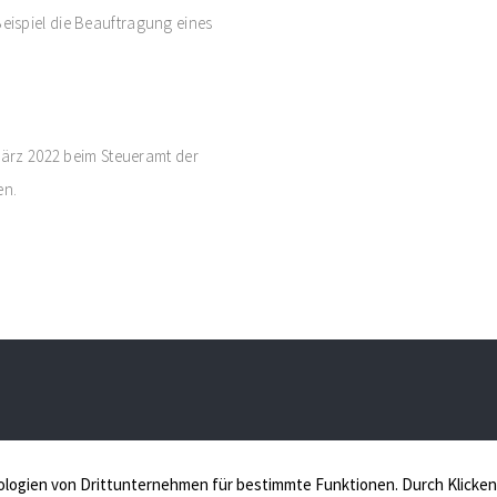
ispiel die Beauftragung eines
März 2022 beim Steueramt der
en.
iessing Immobilien, Ihr Immobilienmakler in
Schüppenstr. 12,