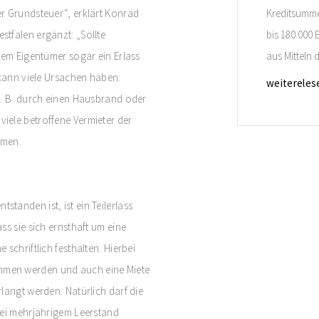
r Grundsteuer“, erklärt Konrad
Kreditsumme 
tfalen ergänzt: „Sollte
bis 180.000
dem Eigentümer sogar ein Erlass
aus Mitteln 
 kann viele Ursachen haben:
effektiv bei
weitereles
z. B. durch einen Hausbrand oder
Antragstelle
iele betroffene Vermieter der
binnen 54 M
mmen.
Einzelmaßn
anden ist, ist ein Teilerlass
ss sie sich ernsthaft um eine
schriftlich festhalten. Hierbei
mmen werden und auch eine Miete
langt werden. Natürlich darf die
Bei mehrjährigem Leerstand