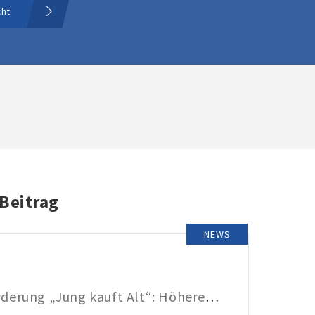
cht
 Beitrag
NEWS
KfW-Förderung „Jung kauft Alt“: Höhere Kredite ab August 2026