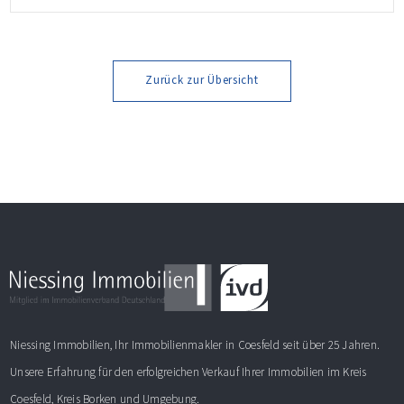
leben möchten! Weitere Informationen finden Sie im
Exposé.
Zurück zur Übersicht
Niessing Immobilien, Ihr Immobilienmakler in Coesfeld seit über 25 Jahren.
Unsere Erfahrung für den erfolgreichen Verkauf Ihrer Immobilien im Kreis
Coesfeld, Kreis Borken und Umgebung.