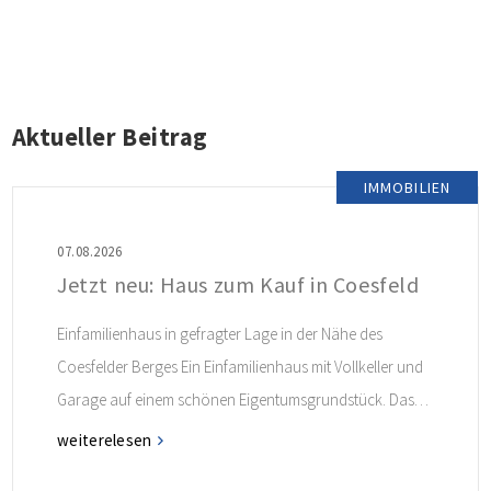
Aktueller Beitrag
IMMOBILIEN
07.08.2026
Jetzt neu: Haus zum Kauf in Coesfeld
Einfamilienhaus in gefragter Lage in der Nähe des
Coesfelder Berges Ein Einfamilienhaus mit Vollkeller und
Garage auf einem schönen Eigentumsgrundstück. Das
Haus ist in Fertigbauweise erstellt und ist ideal für alle
weiterelesen
Interessenten, die in dieser gefragten Lage angenehm