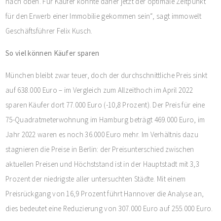
nach oben. Für Käufer könnte daher jetzt der optimale Zeitpunkt
für den Erwerb einer Immobilie gekommen sein“, sagt immowelt
Geschäftsführer Felix Kusch.
So viel können Käufer sparen
München bleibt zwar teuer, doch der durchschnittliche Preis sinkt
auf 638.000 Euro – im Vergleich zum Allzeithoch im April 2022
sparen Käufer dort 77.000 Euro (-10,8 Prozent). Der Preis für eine
75-Quadratmeterwohnung im Hamburg beträgt 469.000 Euro, im
Jahr 2022 waren es noch 36.000 Euro mehr. Im Verhältnis dazu
stagnieren die Preise in Berlin: der Preisunterschied zwischen
aktuellen Preisen und Höchststand ist in der Hauptstadt mit 3,3
Prozent der niedrigste aller untersuchten Städte. Mit einem
Preisrückgang von 16,9 Prozent führt Hannover die Analyse an,
dies bedeutet eine Reduzierung von 307.000 Euro auf 255.000 Euro.