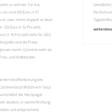
zent) zu rechnen. Für das
Gemütliche 
 von rund 550 Euro (+ 67
Die Wohnung 
 von zwei Jahren doppelt so teuer
Tageslichtb
r: 320 Euro (+ 51 Prozent)
Retro-Look. 
weitereles
uro (+ 53 Prozent) mehr für 2022.
Stauraum.
zpellts sind die Preise
ognosen nennt co2online mehr als
Preis- und Wetterdaten.
 ersten Veröffentlichung des
o2online-Geschäftsführerin Tanja
uche liefert der Heizspiegel
ehr deutlich, in welche Richtung
nstellen und entsprechend