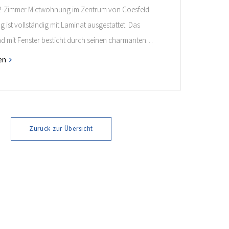
2-Zimmer Mietwohnung im Zentrum von Coesfeld
ist vollständig mit Laminat ausgestattet. Das
ad mit Fenster besticht durch seinen charmanten
Ein Einbauschrank im Flur bietet zusätzlichen
en
Zurück zur Übersicht