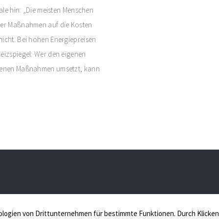
iale hin: „Die meisten Menschen
ster Maßnahmen auf die Kosten
nicht. Bei hohen Energiepreisen
Heizspiegel: Wer den eigenen
ohlenen Maßnahmen umsetzt, kann
iessing Immobilien, Ihr Immobilienmakler in
Schüppenstr. 12,