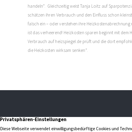
handeln“. Gleichzeitig weist Tanja Loitz auf Sparpotenz
schätzen ihren Verbrauch und den Einfluss schon klein
falsch ein – oder verstehen ihre Heizkostenabrechnung 
ist das verheerend! Heizkosten sparen beginnt mit dem 
Verbrauch auf heizspiegel.de prüft und die dort empf
die Heizkosten wirksam senken“.
N