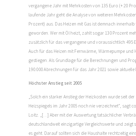
vergangene Jahr mit Mehrkosten von 135 Euro (+ 20 Pro
laufende Jahr geht die Analyse von weiteren Mehrkosten
Prozent) aus. Das Heizen mit Gas ist demnach innerhalb
geworden. Wer mit Öl heizt, zahlt sogar 130 Prozent meh
zusätzlich für das vergangene und voraussichtlich 495 E
Auch für das Heizen mit Fernwärme, Wärmepumpe und Hol
gestiegen. Als Grundlage für die Berechnungen und Pr
190.000 Abrechnungen für das Jahr 2021 sowie aktuelle 
Höchster Anstieg seit 2005
„Solch ein starker Anstieg der Heizkosten wurde seit der
Heizspiegels im Jahr 2005 noch nie verzeichnet“, sagt c
Loitz. „[…] Aber mit der Auswertung tatsächlicher Verbrä
deutschlandweit einzigartige Vergleichswerte und zeigt s
es geht. Darauf sollten sich die Haushalte rechtzeitig ei