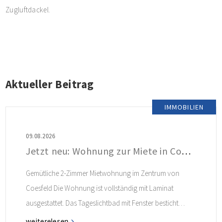
Zugluftdackel.
Aktueller Beitrag
IMMOBILIEN
09.08.2026
Jetzt neu: Wohnung zur Miete in Coesfeld
Gemütliche 2-Zimmer Mietwohnung im Zentrum von
Coesfeld Die Wohnung ist vollständig mit Laminat
ausgestattet. Das Tageslichtbad mit Fenster besticht
durch seinen charmanten Retro-Look. Ein
weiterelesen