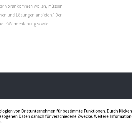
eiter vorankommen wollen, müssen
ehmen und Lösungen anbieten.“ Der
unale Wärmeplanung sowie
.
iessing Immobilien, Ihr Immobilienmakler in
Schüppenstr. 12,
oesfeld seit über 25 Jahren. Unsere Erfahrung
+49 2541 982290
ür den erfolgreichen Verkauf Ihrer Immobilien im
+49 2541 982299