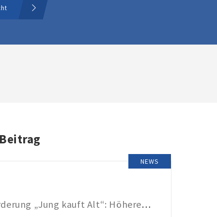
cht
 Beitrag
NEWS
KfW-Förderung „Jung kauft Alt“: Höhere Kredite ab August 2026