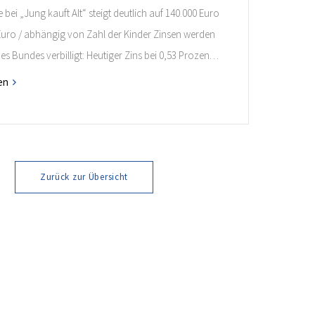
bei „Jung kauft Alt“ steigt deutlich auf 140.000 Euro
 Euro / abhängig von Zahl der Kinder Zinsen werden
des Bundes verbilligt: Heutiger Zins bei 0,53 Prozent
 35 Jahren Laufzeit und 10 Jahren Zinsbindung
en
nde verpflichten sich zu energetischer Sanierung
onaten nach Förderzusage / Sanierung in
ahmen […]
Zurück zur Übersicht