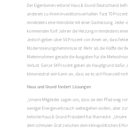
Der Eigentümerverband Haus & Grund Deutschland befrag
anderem zu ihrem Investitionsverhalten. Fast 70 Prozen
mindestens eine Immobilie mit einer Gasheizung. Jeder vi
kommenden fünf Jahren die Heizung in mindestens einem
Jedoch geben über 50 Prozent von ihnen an, dass fehlen
Modernisierungshemmnisse ist. Mehr als die Hälfte der B
Mieteinnahmen gerade die Ausgaben für die Mietwohnu
Verlust. Ganze 54 Prozent geben als Hauptgrund dafür, d
klimaneutral sein kann an, dass sie es sich finanziell nic
Haus und Grund fordert Lösungen
„Unsere Mitglieder sagen uns, dass sie den Pfad weg von
weniger Energieverbrauch weitergehen wollen, aber zu
betonte Haus & Grund-Präsident Kai Warnecke. „Unsere M
dem schmalen Grat zwischen dem klimapolitischen Erford