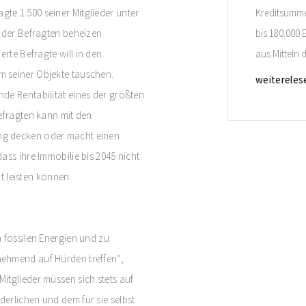
te 1.500 seiner Mitglieder unter
Kreditsumme 
t der Befragten beheizen
bis 180.000
erte Befragte will in den
aus Mitteln 
 seiner Objekte tauschen.
effektiv bei
weitereles
de Rentabilität eines der größten
Antragstelle
efragten kann mit den
binnen 54 M
ng decken oder macht einen
Einzelmaßn
ass ihre Immobilie bis 2045 nicht
ht leisten können.
 fossilen Energien und zu
nehmend auf Hürden treffen“,
itglieder müssen sich stets auf
erlichen und dem für sie selbst