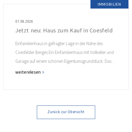
IMMOBILIEN
07.08.2026
Jetzt neu: Haus zum Kauf in Coesfeld
Einfamilienhaus in gefragter Lage in der Nähe des
Coesfelder Berges Ein Einfamilienhaus mit Vollkeller und
Garage auf einem schönen Eigentumsgrundstück. Das
Haus ist in Fertigbauweise erstellt und ist ideal für alle
weiterelesen
Interessenten, die in dieser gefragten Lage angenehm
leben möchten! Weitere Informationen finden Sie im
Exposé.
Zurück zur Übersicht