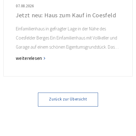
07.08.2026
Jetzt neu: Haus zum Kauf in Coesfeld
Einfamilienhaus in gefragter Lage in der Nähe des
Coesfelder Berges Ein Einfamilienhaus mit Vollkeller und
Garage auf einem schönen Eigentumsgrundstück. Das
Haus ist in Fertigbauweise erstellt und ist ideal für alle
weiterelesen
Interessenten, die in dieser gefragten Lage angenehm
leben möchten! Weitere Informationen finden Sie im
Exposé.
Zurück zur Übersicht