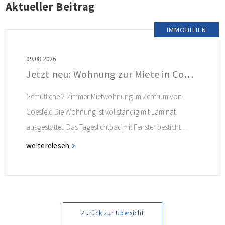
Aktueller Beitrag
IMMOBILIEN
09.08.2026
Jetzt neu: Wohnung zur Miete in Coesfeld
Gemütliche 2-Zimmer Mietwohnung im Zentrum von
Coesfeld Die Wohnung ist vollständig mit Laminat
ausgestattet. Das Tageslichtbad mit Fenster besticht
durch seinen charmanten Retro-Look. Ein
weiterelesen
Einbauschrank im Flur bietet zusätzlichen Stauraum.
Weitere Informationen finden Sie im Exposé.
Zurück zur Übersicht