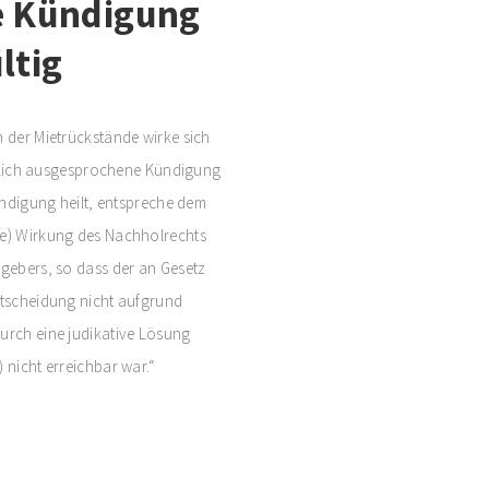
he Kündigung
ltig
n der Mietrückstände wirke sich
dentlich ausgesprochene Kündigung
Kündigung heilt, entspreche dem
te) Wirkung des Nachholrechts
zgebers, so dass der an Gesetz
ntscheidung nicht aufgrund
durch eine judikative Lösung
 nicht erreichbar war.“