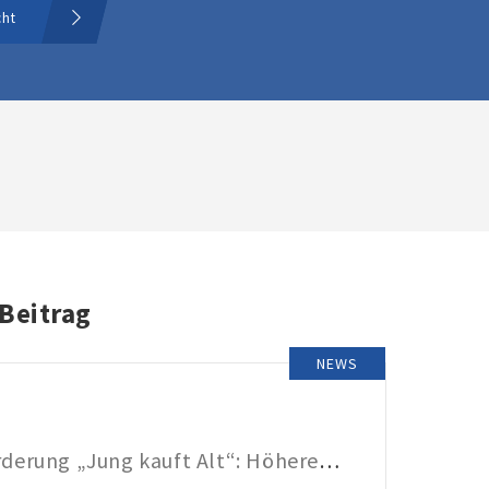
cht
 Beitrag
NEWS
KfW-Förderung „Jung kauft Alt“: Höhere Kredite ab August 2026