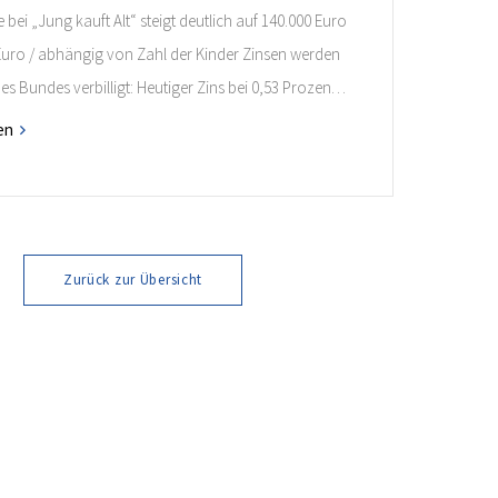
bei „Jung kauft Alt“ steigt deutlich auf 140.000 Euro
 Euro / abhängig von Zahl der Kinder Zinsen werden
des Bundes verbilligt: Heutiger Zins bei 0,53 Prozent
 35 Jahren Laufzeit und 10 Jahren Zinsbindung
en
nde verpflichten sich zu energetischer Sanierung
onaten nach Förderzusage / Sanierung in
ahmen […]
Zurück zur Übersicht