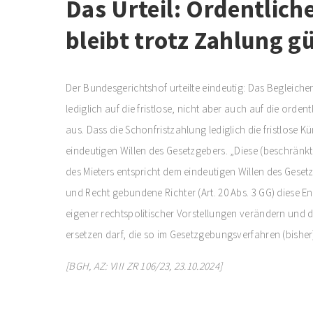
Das Urteil: Ordentlic
bleibt trotz Zahlung gü
Der Bundesgerichtshof urteilte eindeutig: Das Begleiche
lediglich auf die fristlose, nicht aber auch auf die or
aus. Dass die Schonfristzahlung lediglich die fristlose 
eindeutigen Willen des Gesetzgebers. „Diese (beschränk
des Mieters entspricht dem eindeutigen Willen des Geset
und Recht gebundene Richter (Art. 20 Abs. 3 GG) diese E
eigener rechtspolitischer Vorstellungen verändern und 
ersetzen darf, die so im Gesetzgebungsverfahren (bisher)
[BGH, AZ: VIII ZR 106/23, 23.10.2024]