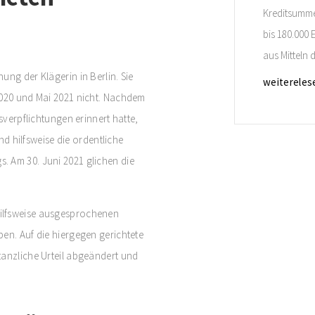
Kreditsumme 
bis 180.000
aus Mitteln 
ung der Klägerin in Berlin. Sie
effektiv bei
weitereles
2020 und Mai 2021 nicht. Nachdem
Antragstelle
sverpflichtungen erinnert hatte,
binnen 54 M
und hilfsweise die ordentliche
Einzelmaßn
. Am 30. Juni 2021 glichen die
ilfsweise ausgesprochenen
en. Auf die hiergegen gerichtete
tanzliche Urteil abgeändert und