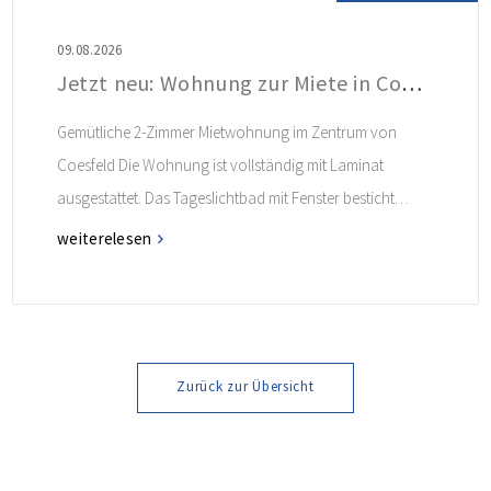
09.08.2026
Jetzt neu: Wohnung zur Miete in Coesfeld
Gemütliche 2-Zimmer Mietwohnung im Zentrum von
Coesfeld Die Wohnung ist vollständig mit Laminat
ausgestattet. Das Tageslichtbad mit Fenster besticht
durch seinen charmanten Retro-Look. Ein
weiterelesen
Einbauschrank im Flur bietet zusätzlichen Stauraum.
Weitere Informationen finden Sie im Exposé.
Zurück zur Übersicht